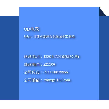
OD电竞
地址：江苏省泰州市姜堰城中工业园
联系电话：13801472456(徐经理)
邮政编码：225500
公司传真：0523-88029966
公司邮箱：tzhtyq@163.com